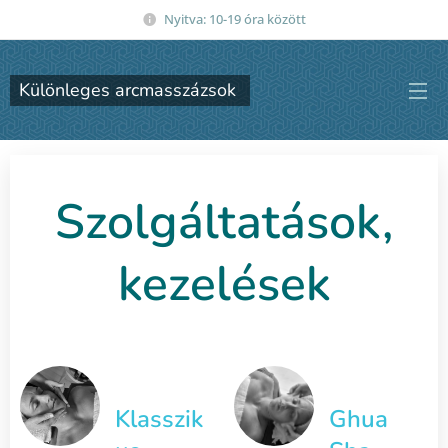
Nyitva: 10-19 óra között
Különleges arcmasszázsok
Szolgáltatások,
kezelések
Klasszik
Ghua