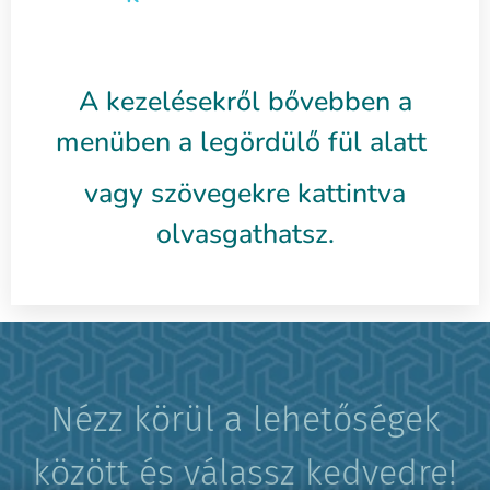
A kezelésekről bővebben a
menüben a legördülő fül alatt
vagy szövegekre kattintva
olvasgathatsz.
Nézz körül a lehetőségek
között és válassz kedvedre!