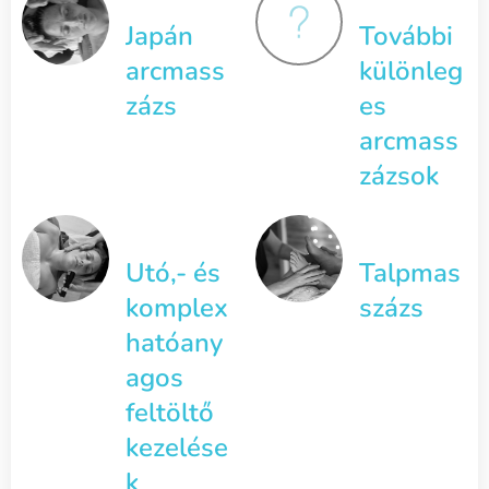
Japán
További
arcmass
különleg
zázs
es
arcmass
zázsok
Utó,- és
Talpmas
komplex
százs
hatóany
agos
feltöltő
kezelése
k