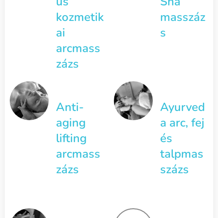
us
Sha
kozmetik
masszáz
ai
s
arcmass
zázs
Anti-
Ayurved
aging
a arc, fej
lifting
és
arcmass
talpmas
zázs
százs