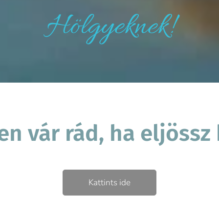
Hölgyeknek!
n vár rád, ha eljöss
Kattints ide