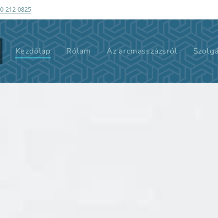
0-212-0825
Kezdőlap
Rólam
Az arcmasszázsról
Szolgá