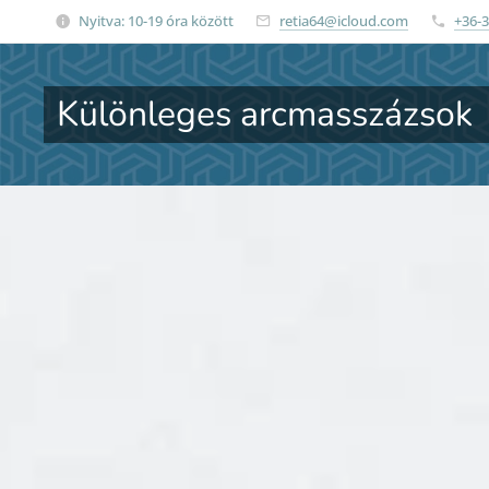
Nyitva: 10-19 óra között
retia64@icloud.com
+36-3
Különleges arcmasszázsok