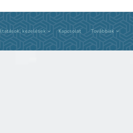
ltatások, kezelések
Kapcsolat
Továbbiak