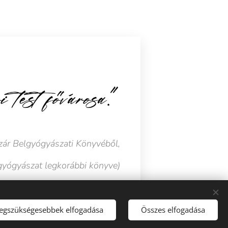
szár Belgyógyászati Könyvéből,
 gyógyászat legkorábbi könyve)
onti részei.
legszükségesebbek elfogadása
Összes elfogadása
özik a többi testtájék