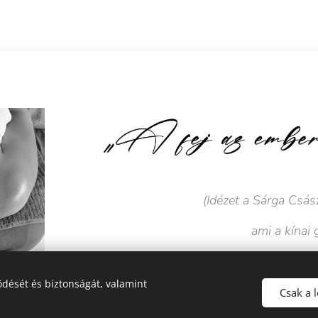
(Idézet a Sárga Csá
ami a kínai
A fej, az arc, a nyak és a vállöv testünk közp
dését és biztonságát, valamint
Csak a 
Minden innen indul ki és ide érkezik be. Tükr