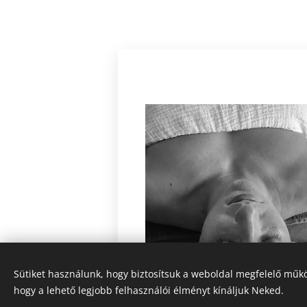
Sütiket használunk, hogy biztosítsuk a weboldal megfelelő műkö
hogy a lehető legjobb felhasználói élményt kínáljuk Neked.