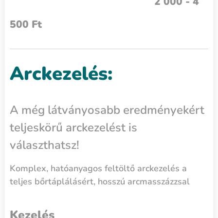
2 000 - 4
500 Ft
Arckezelés:
A még látványosabb eredményekért
teljeskörű arckezelést is
választhatsz!
Komplex, hatóanyagos feltöltő arckezelés a
teljes bőrtáplálásért, hosszú arcmasszázzsal
Kezelés