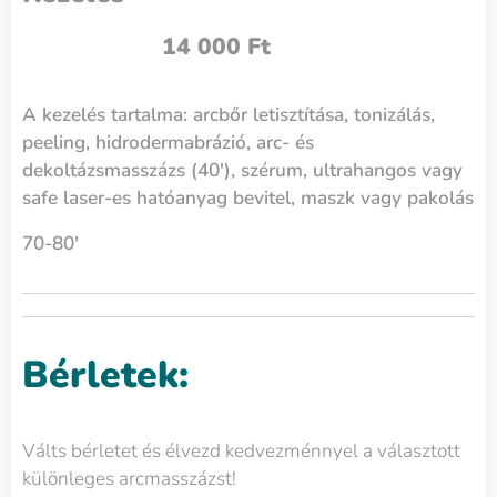
14 000 Ft
A kezelés tartalma: arcbőr letisztítása, tonizálás,
peeling, hidrodermabrázió, arc- és
dekoltázsmasszázs (40'), szérum, ultrahangos vagy
safe laser-es hatóanyag bevitel, maszk vagy pakolás
70-80'
Bérletek:
Válts bérletet és élvezd kedvezménnyel a választott
különleges arcmasszázst!