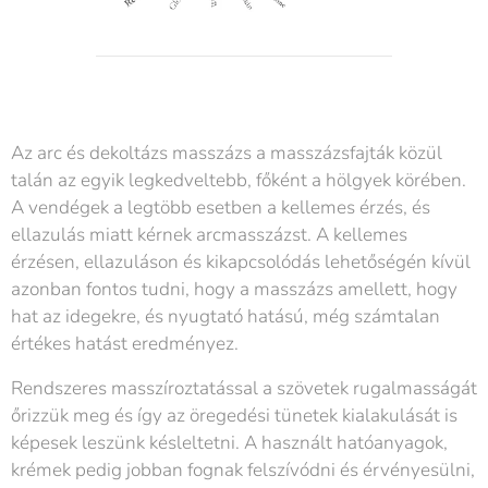
Az arc és dekoltázs masszázs a masszázsfajták közül
talán az egyik legkedveltebb, főként a hölgyek körében.
A vendégek a legtöbb esetben a kellemes érzés, és
ellazulás miatt kérnek arcmasszázst. A kellemes
érzésen, ellazuláson és kikapcsolódás lehetőségén kívül
azonban fontos tudni, hogy a masszázs amellett, hogy
hat az idegekre, és nyugtató hatású, még számtalan
értékes hatást eredményez.
Rendszeres masszíroztatással a szövetek rugalmasságát
őrizzük meg és így az öregedési tünetek kialakulását is
képesek leszünk késleltetni. A használt hatóanyagok,
krémek pedig jobban fognak felszívódni és érvényesülni,